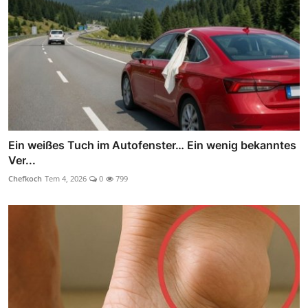
Ein weißes Tuch im Autofenster… Ein wenig bekanntes
Ver...
Chefkoch
Tem 4, 2026
0
799