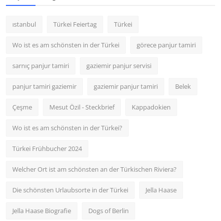
ıstanbul
Türkei Feiertag
Türkei
Wo ist es am schönsten in der Türkei
görece panjur tamiri
sarnıç panjur tamiri
gaziemir panjur servisi
panjur tamiri gaziemir
gaziemir panjur tamiri
Belek
Çeşme
Mesut Özil - Steckbrief
Kappadokien
Wo ist es am schönsten in der Türkei?
Türkei Frühbucher 2024
Welcher Ort ist am schönsten an der Türkischen Riviera?
Die schönsten Urlaubsorte in der Türkei
Jella Haase
Jella Haase Biografie
Dogs of Berlin