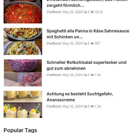
zergeht förmlich...
Chefkoch
May 26, 2024
0
18.1k
Spaghetti alla Panna in Käse Sahnesauce
mit Schinken un...
Chefkoch
May 26, 2024
0
957
Schneller Rotkohlsalat superlecker und
gut zum abnehmen
Chefkoch
May 26, 2024
0
7.3k
Achtung es besteht Suchtgefahr,
Ananascreme
Chefkoch
May 26, 2024
0
1.3k
Popular Tags