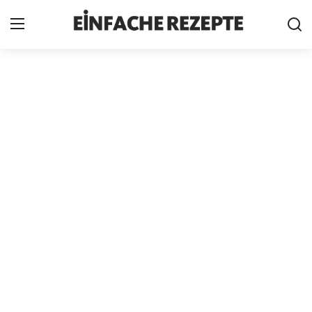
Home
News
Nutzungsbedingungen
Cookie-Richtlinie
Datenschutzbestimmungen
über uns
Firmeninformation