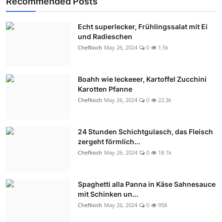
Recommended Posts
Echt superlecker, Frühlingssalat mit Ei
und Radieschen
Chefkoch
May 26, 2024
0
1.5k
Boahh wie leckeeer, Kartoffel Zucchini
Karotten Pfanne
Chefkoch
May 26, 2024
0
22.3k
24 Stunden Schichtgulasch, das Fleisch
zergeht förmlich...
Chefkoch
May 26, 2024
0
18.1k
Spaghetti alla Panna in Käse Sahnesauce
mit Schinken un...
Chefkoch
May 26, 2024
0
958