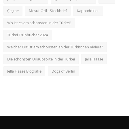
Çeşme
Mesut Özil - Steckbrief
Kappadokien
Wo ist es am schönsten in der Türkei?
Türkei Frühbucher 2024
Welcher Ort ist am schönsten an der Türkischen Riviera?
Die schönsten Urlaubsorte in der Türkei
Jella Haase
Jella Haase Biografie
Dogs of Berlin