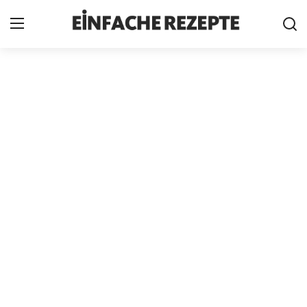
Home
News
Nutzungsbedingungen
Cookie-Richtlinie
Datenschutzbestimmungen
über uns
Firmeninformation