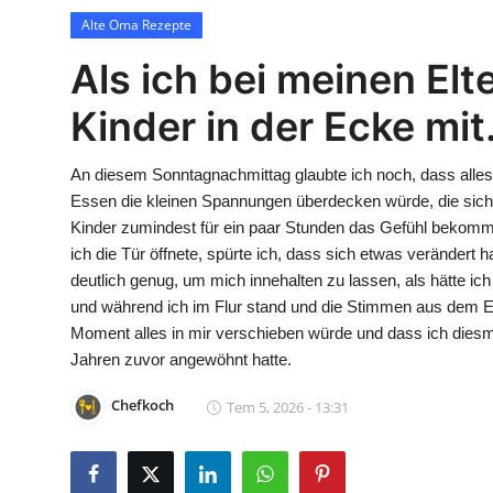
Contact
Alte Oma Rezepte
Als ich bei meinen El
Alte Oma Rezepte
Kinder in der Ecke mi
An diesem Sonntagnachmittag glaubte ich noch, dass all
Essen die kleinen Spannungen überdecken würde, die sich
Kinder zumindest für ein paar Stunden das Gefühl bekomm
ich die Tür öffnete, spürte ich, dass sich etwas verändert h
deutlich genug, um mich innehalten zu lassen, als hätte ich e
und während ich im Flur stand und die Stimmen aus dem E
Moment alles in mir verschieben würde und dass ich diesma
Jahren zuvor angewöhnt hatte.
Chefkoch
Tem 5, 2026 - 13:31