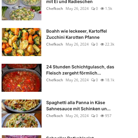
mit Ei und Radieschen
Chefkoch
May 26, 2024
0
1.5k
Boahh wie leckeeer, Kartoffel
Zucchini Karotten Pfanne
Chefkoch
May 26, 2024
0
22.3k
24 Stunden Schichtgulasch, das
Fleisch zergeht förmlich...
Chefkoch
May 26, 2024
0
18.1k
Spaghetti alla Panna in Käse
Sahnesauce mit Schinken un...
Chefkoch
May 26, 2024
0
957