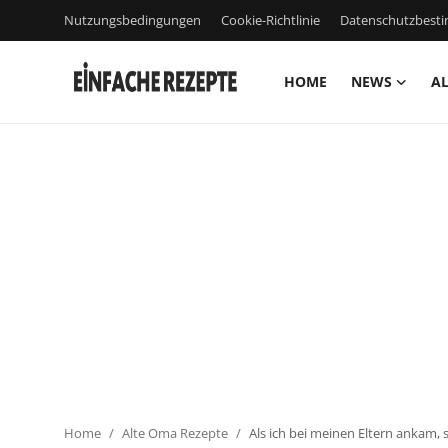
Nutzungsbedingungen
Cookie-Richtlinie
Datenschutzbes
HOME
NEWS
AL
Home
News
Nutzungsbedingungen
Cookie-Richtlinie
Datenschutzbestimmungen
über uns
Firmeninformation
Home
Alte Oma Rezepte
Als ich bei meinen Eltern ankam,