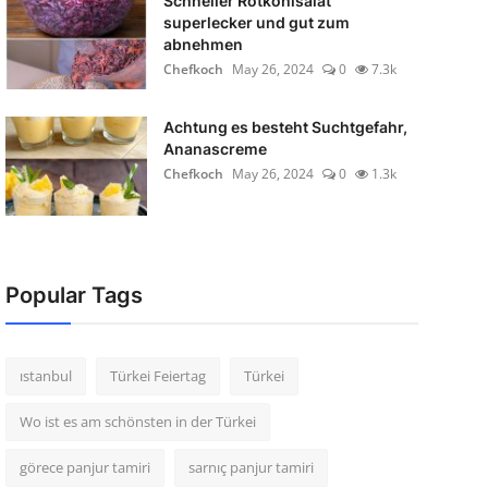
Schneller Rotkohlsalat
superlecker und gut zum
abnehmen
Chefkoch
May 26, 2024
0
7.3k
Achtung es besteht Suchtgefahr,
Ananascreme
Chefkoch
May 26, 2024
0
1.3k
Popular Tags
ıstanbul
Türkei Feiertag
Türkei
Wo ist es am schönsten in der Türkei
görece panjur tamiri
sarnıç panjur tamiri