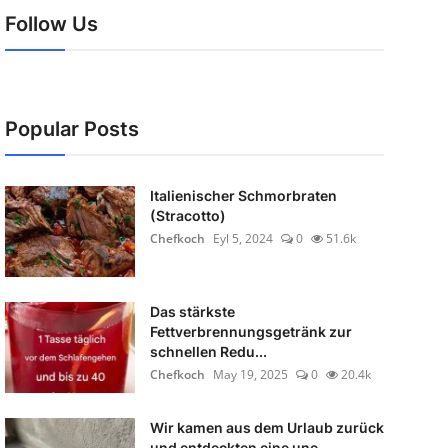
Follow Us
Popular Posts
Italienischer Schmorbraten
(Stracotto)
Chefkoch
Eyl 5, 2024
0
51.6k
Das stärkste
Fettverbrennungsgetränk zur
schnellen Redu...
Chefkoch
May 19, 2025
0
20.4k
Wir kamen aus dem Urlaub zurück
und entdeckten eine une...