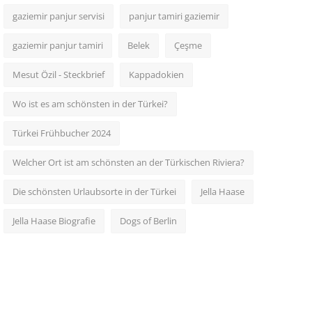
gaziemir panjur servisi
panjur tamiri gaziemir
gaziemir panjur tamiri
Belek
Çeşme
Mesut Özil - Steckbrief
Kappadokien
Wo ist es am schönsten in der Türkei?
Türkei Frühbucher 2024
Welcher Ort ist am schönsten an der Türkischen Riviera?
Die schönsten Urlaubsorte in der Türkei
Jella Haase
Jella Haase Biografie
Dogs of Berlin