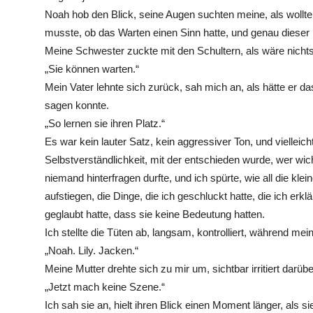
Noah hob den Blick, seine Augen suchten meine, als wollte e
musste, ob das Warten einen Sinn hatte, und genau dieser 
Meine Schwester zuckte mit den Schultern, als wäre nich
„Sie können warten.“
Mein Vater lehnte sich zurück, sah mich an, als hätte er d
sagen konnte.
„So lernen sie ihren Platz.“
Es war kein lauter Satz, kein aggressiver Ton, und viellei
Selbstverständlichkeit, mit der entschieden wurde, wer wich
niemand hinterfragen durfte, und ich spürte, wie all die kle
aufstiegen, die Dinge, die ich geschluckt hatte, die ich erklär
geglaubt hatte, dass sie keine Bedeutung hatten.
Ich stellte die Tüten ab, langsam, kontrolliert, während mei
„Noah. Lily. Jacken.“
Meine Mutter drehte sich zu mir um, sichtbar irritiert darübe
„Jetzt mach keine Szene.“
Ich sah sie an, hielt ihren Blick einen Moment länger, als s