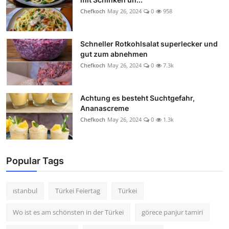
Chefkoch
May 26, 2024
0
958
Schneller Rotkohlsalat superlecker und
gut zum abnehmen
Chefkoch
May 26, 2024
0
7.3k
Achtung es besteht Suchtgefahr,
Ananascreme
Chefkoch
May 26, 2024
0
1.3k
Popular Tags
ıstanbul
Türkei Feiertag
Türkei
Wo ist es am schönsten in der Türkei
görece panjur tamiri