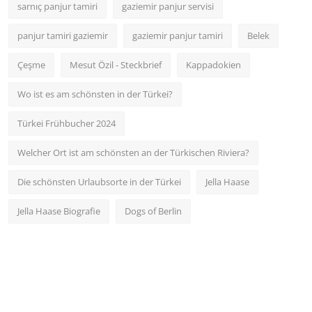
sarnıç panjur tamiri
gaziemir panjur servisi
panjur tamiri gaziemir
gaziemir panjur tamiri
Belek
Çeşme
Mesut Özil - Steckbrief
Kappadokien
Wo ist es am schönsten in der Türkei?
Türkei Frühbucher 2024
Welcher Ort ist am schönsten an der Türkischen Riviera?
Die schönsten Urlaubsorte in der Türkei
Jella Haase
Jella Haase Biografie
Dogs of Berlin