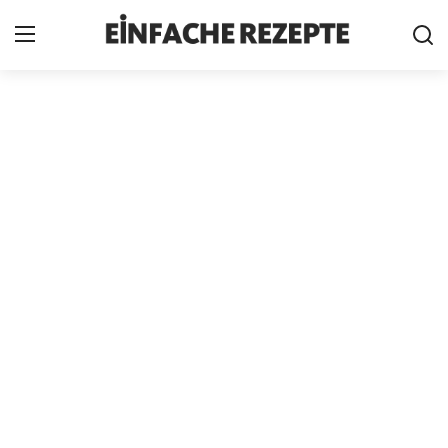
Home
News
Nutzungsbedingungen
Cookie-Richtlinie
Datenschutzbestimmungen
über uns
Firmeninformation