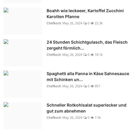
Boahh wie leckeeer, Kartoffel Zucchini
Karotten Pfanne
Chefkoch
May 26, 2024
0
22.3k
24 Stunden Schichtgulasch, das Fleisch
zergeht förmlich...
Chefkoch
May 26, 2024
0
18.1k
Spaghetti alla Panna in Käse Sahnesauce
mit Schinken un...
Chefkoch
May 26, 2024
0
957
Schneller Rotkohlsalat superlecker und
gut zum abnehmen
Chefkoch
May 26, 2024
0
7.3k