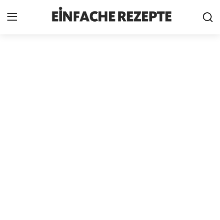
Home
News
Nutzungsbedingungen
Cookie-Richtlinie
Datenschutzbestimmungen
über uns
Firmeninformation