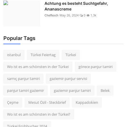
Achtung es besteht Suchtgefahr,
Ananascreme
Chefkoch
May 26, 2024
0
1.3k
Popular Tags
ıstanbul
Türkei Feiertag
Türkei
Wo ist es am schönsten in der Türkei
görece panjur tamiri
sarnıç panjur tamiri
gaziemir panjur servisi
panjur tamiri gaziemir
gaziemir panjur tamiri
Belek
Çeşme
Mesut Özil - Steckbrief
Kappadokien
Wo ist es am schönsten in der Türkei?
Türkei Frühbucher 2024