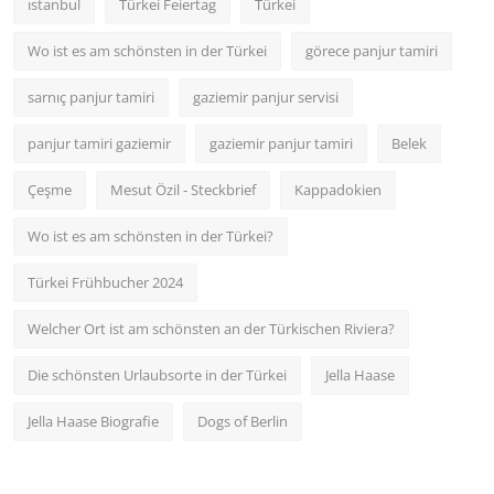
ıstanbul
Türkei Feiertag
Türkei
Wo ist es am schönsten in der Türkei
görece panjur tamiri
sarnıç panjur tamiri
gaziemir panjur servisi
panjur tamiri gaziemir
gaziemir panjur tamiri
Belek
Çeşme
Mesut Özil - Steckbrief
Kappadokien
Wo ist es am schönsten in der Türkei?
Türkei Frühbucher 2024
Welcher Ort ist am schönsten an der Türkischen Riviera?
Die schönsten Urlaubsorte in der Türkei
Jella Haase
Jella Haase Biografie
Dogs of Berlin