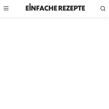
Home
News
Nutzungsbedingungen
Cookie-Richtlinie
Datenschutzbestimmungen
über uns
Firmeninformation