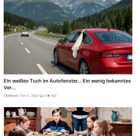
Ein weißes Tuch im Autofenster… Ein wenig bekanntes
Ver...
Chefkoch
Tem 4, 2026
0
800