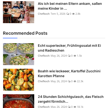
Als ich bei meinen Eltern ankam, saßen
meine Kinder in ...
Chefkoch
Tem 5, 2026
0
2.8k
Recommended Posts
Echt superlecker, Frühlingssalat mit Ei
und Radieschen
Chefkoch
May 26, 2024
0
1.5k
Boahh wie leckeeer, Kartoffel Zucchini
Karotten Pfanne
Chefkoch
May 26, 2024
0
22.3k
24 Stunden Schichtgulasch, das Fleisch
zergeht förmlich...
Chefkoch
May 26, 2024
0
18.1k