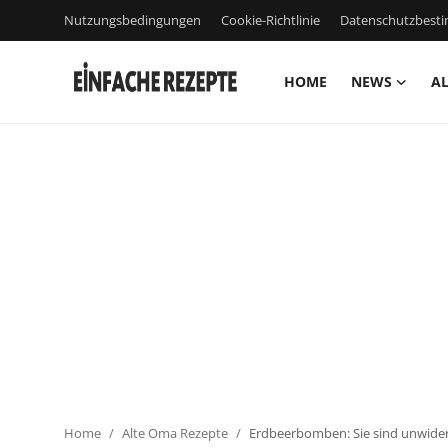
Nutzungsbedingungen
Cookie-Richtlinie
Datenschutzbes
HOME
NEWS
AL
Home
News
Nutzungsbedingungen
Cookie-Richtlinie
Datenschutzbestimmungen
über uns
Firmeninformation
Home
Alte Oma Rezepte
Erdbeerbomben: Sie sind unwider