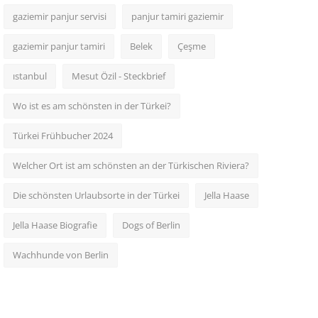
gaziemir panjur servisi
panjur tamiri gaziemir
gaziemir panjur tamiri
Belek
Çeşme
ıstanbul
Mesut Özil - Steckbrief
Wo ist es am schönsten in der Türkei?
Türkei Frühbucher 2024
Welcher Ort ist am schönsten an der Türkischen Riviera?
Die schönsten Urlaubsorte in der Türkei
Jella Haase
Jella Haase Biografie
Dogs of Berlin
Wachhunde von Berlin