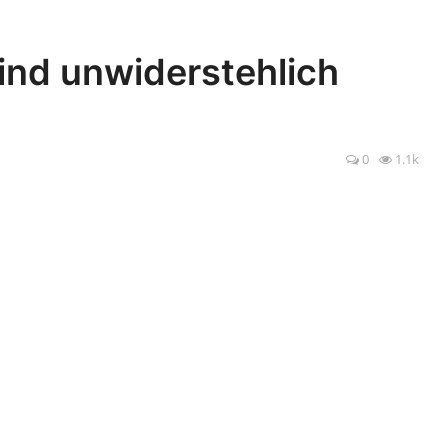
ind unwiderstehlich
0
1.1k