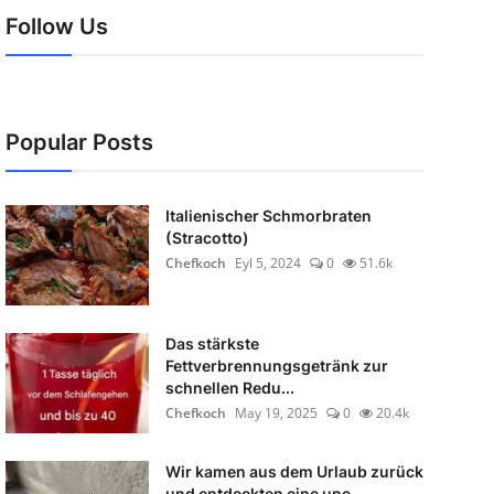
Follow Us
Popular Posts
Italienischer Schmorbraten
(Stracotto)
Chefkoch
Eyl 5, 2024
0
51.6k
Das stärkste
Fettverbrennungsgetränk zur
schnellen Redu...
Chefkoch
May 19, 2025
0
20.4k
Wir kamen aus dem Urlaub zurück
und entdeckten eine une...