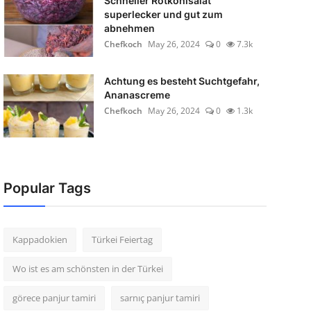
Schneller Rotkohlsalat
superlecker und gut zum
abnehmen
Chefkoch
May 26, 2024
0
7.3k
Achtung es besteht Suchtgefahr,
Ananascreme
Chefkoch
May 26, 2024
0
1.3k
Popular Tags
Kappadokien
Türkei Feiertag
Wo ist es am schönsten in der Türkei
görece panjur tamiri
sarnıç panjur tamiri