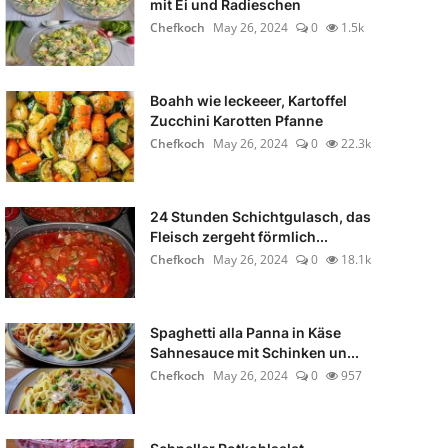
mit Ei und Radieschen
Chefkoch
May 26, 2024
0
1.5k
Boahh wie leckeeer, Kartoffel
Zucchini Karotten Pfanne
Chefkoch
May 26, 2024
0
22.3k
24 Stunden Schichtgulasch, das
Fleisch zergeht förmlich...
Chefkoch
May 26, 2024
0
18.1k
Spaghetti alla Panna in Käse
Sahnesauce mit Schinken un...
Chefkoch
May 26, 2024
0
957