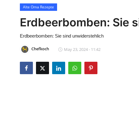
Contact
Alte Oma Rezepte
Erdbeerbomben: Sie s
Alte Oma Rezepte
Erdbeerbomben: Sie sind unwiderstehlich
Chefkoch
May 23, 2024 - 11:42