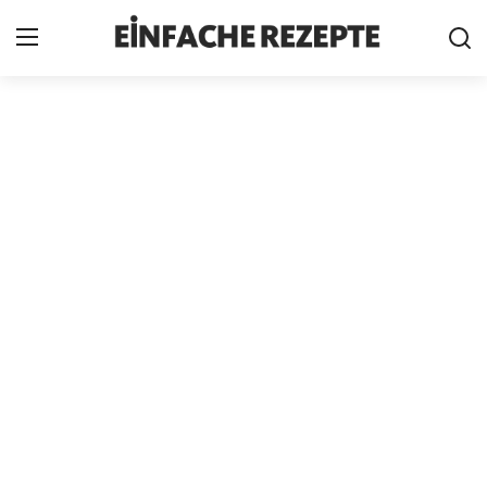
Home
News
Nutzungsbedingungen
Cookie-Richtlinie
Datenschutzbestimmungen
über uns
Firmeninformation