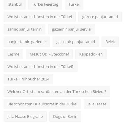
ıstanbul
Türkei Feiertag
Türkei
Wo ist es am schönsten in der Türkei
görece panjur tamiri
sarnıç panjur tamiri
gaziemir panjur servisi
panjur tamiri gaziemir
gaziemir panjur tamiri
Belek
Çeşme
Mesut Özil - Steckbrief
Kappadokien
Wo ist es am schönsten in der Türkei?
Türkei Frühbucher 2024
Welcher Ort ist am schönsten an der Türkischen Riviera?
Die schönsten Urlaubsorte in der Türkei
Jella Haase
Jella Haase Biografie
Dogs of Berlin