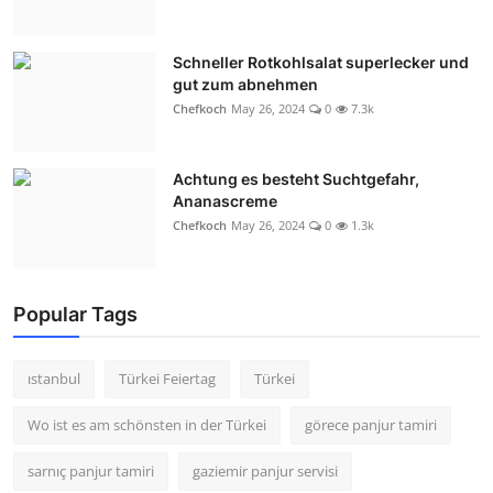
Schneller Rotkohlsalat superlecker und
gut zum abnehmen
Chefkoch
May 26, 2024
0
7.3k
Achtung es besteht Suchtgefahr,
Ananascreme
Chefkoch
May 26, 2024
0
1.3k
Popular Tags
ıstanbul
Türkei Feiertag
Türkei
Wo ist es am schönsten in der Türkei
görece panjur tamiri
sarnıç panjur tamiri
gaziemir panjur servisi