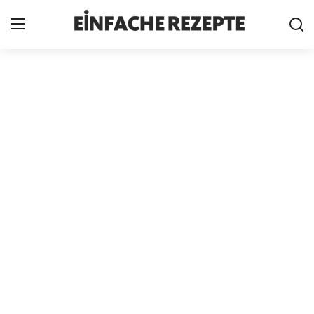
Home
News
Nutzungsbedingungen
Cookie-Richtlinie
Datenschutzbestimmungen
über uns
Firmeninformation