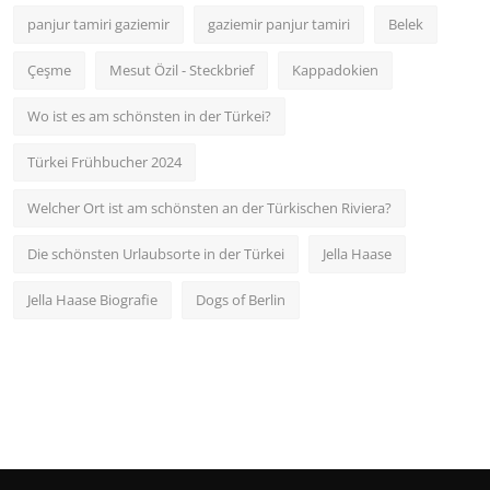
panjur tamiri gaziemir
gaziemir panjur tamiri
Belek
Çeşme
Mesut Özil - Steckbrief
Kappadokien
Wo ist es am schönsten in der Türkei?
Türkei Frühbucher 2024
Welcher Ort ist am schönsten an der Türkischen Riviera?
Die schönsten Urlaubsorte in der Türkei
Jella Haase
Jella Haase Biografie
Dogs of Berlin