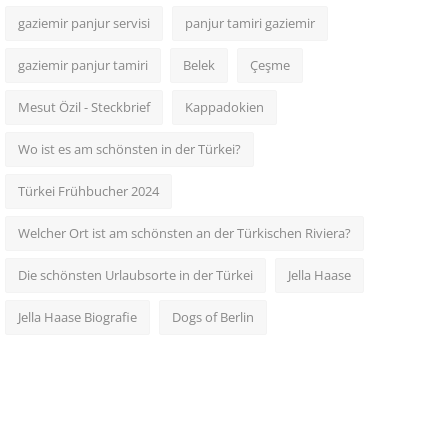
gaziemir panjur servisi
panjur tamiri gaziemir
gaziemir panjur tamiri
Belek
Çeşme
Mesut Özil - Steckbrief
Kappadokien
Wo ist es am schönsten in der Türkei?
Türkei Frühbucher 2024
Welcher Ort ist am schönsten an der Türkischen Riviera?
Die schönsten Urlaubsorte in der Türkei
Jella Haase
Jella Haase Biografie
Dogs of Berlin