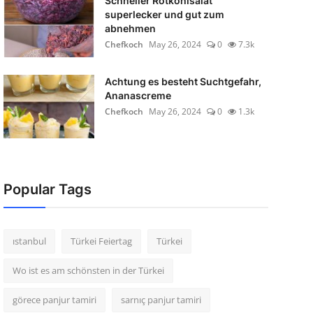
Schneller Rotkohlsalat
superlecker und gut zum
abnehmen
Chefkoch
May 26, 2024
0
7.3k
Achtung es besteht Suchtgefahr,
Ananascreme
Chefkoch
May 26, 2024
0
1.3k
Popular Tags
ıstanbul
Türkei Feiertag
Türkei
Wo ist es am schönsten in der Türkei
görece panjur tamiri
sarnıç panjur tamiri