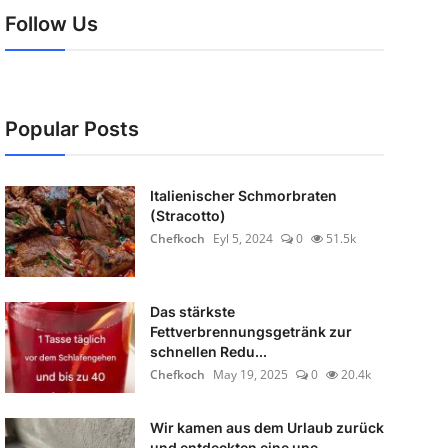
Follow Us
Popular Posts
Italienischer Schmorbraten
(Stracotto)
Chefkoch
Eyl 5, 2024
0
51.5k
Das stärkste
Fettverbrennungsgetränk zur
schnellen Redu...
Chefkoch
May 19, 2025
0
20.4k
Wir kamen aus dem Urlaub zurück
und entdeckten eine une...