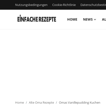
Nutzungsbedingungen
Cookie-Richtlinie
Datenschutzbes
HOME
NEWS
AL
Home
News
Nutzungsbedingungen
Cookie-Richtlinie
Datenschutzbestimmungen
über uns
Firmeninformation
Home
Alte Oma Rezepte
Omas Vanillepudding Kuchen