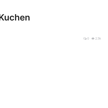
 Kuchen
0
2.5k