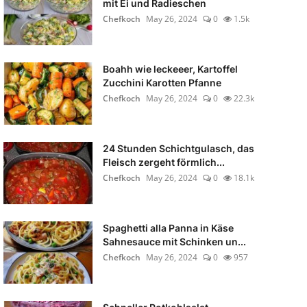
mit Ei und Radieschen
Chefkoch
May 26, 2024
0
1.5k
Boahh wie leckeeer, Kartoffel
Zucchini Karotten Pfanne
Chefkoch
May 26, 2024
0
22.3k
24 Stunden Schichtgulasch, das
Fleisch zergeht förmlich...
Chefkoch
May 26, 2024
0
18.1k
Spaghetti alla Panna in Käse
Sahnesauce mit Schinken un...
Chefkoch
May 26, 2024
0
957