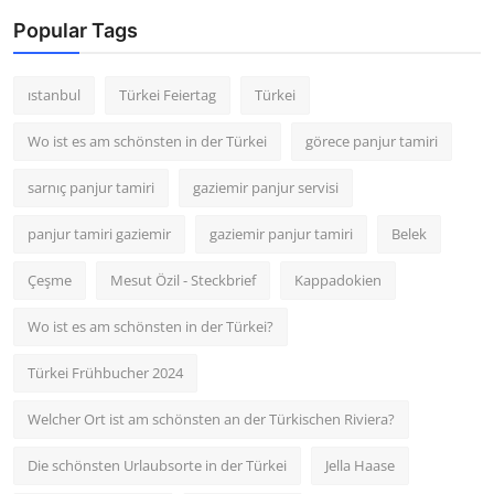
Popular Tags
ıstanbul
Türkei Feiertag
Türkei
Wo ist es am schönsten in der Türkei
görece panjur tamiri
sarnıç panjur tamiri
gaziemir panjur servisi
panjur tamiri gaziemir
gaziemir panjur tamiri
Belek
Çeşme
Mesut Özil - Steckbrief
Kappadokien
Wo ist es am schönsten in der Türkei?
Türkei Frühbucher 2024
Welcher Ort ist am schönsten an der Türkischen Riviera?
Die schönsten Urlaubsorte in der Türkei
Jella Haase