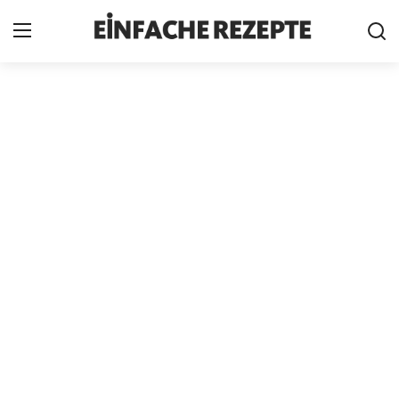
Home
News
Nutzungsbedingungen
Cookie-Richtlinie
Datenschutzbestimmungen
über uns
Firmeninformation