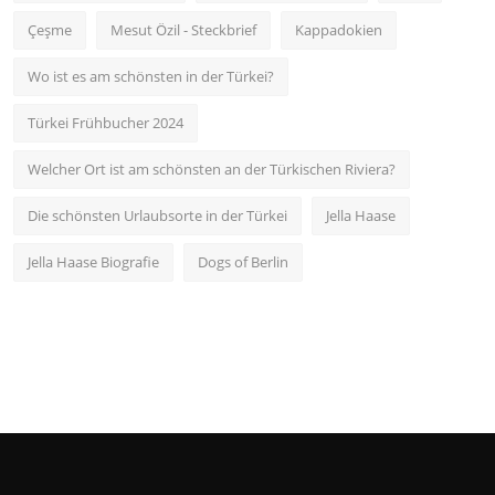
Çeşme
Mesut Özil - Steckbrief
Kappadokien
Wo ist es am schönsten in der Türkei?
Türkei Frühbucher 2024
Welcher Ort ist am schönsten an der Türkischen Riviera?
Die schönsten Urlaubsorte in der Türkei
Jella Haase
Jella Haase Biografie
Dogs of Berlin