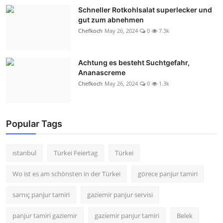
Schneller Rotkohlsalat superlecker und
gut zum abnehmen
Chefkoch
May 26, 2024
0
7.3k
Achtung es besteht Suchtgefahr,
Ananascreme
Chefkoch
May 26, 2024
0
1.3k
Popular Tags
ıstanbul
Türkei Feiertag
Türkei
Wo ist es am schönsten in der Türkei
görece panjur tamiri
sarnıç panjur tamiri
gaziemir panjur servisi
panjur tamiri gaziemir
gaziemir panjur tamiri
Belek