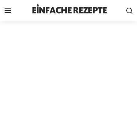
Home
News
Nutzungsbedingungen
Cookie-Richtlinie
Datenschutzbestimmungen
über uns
Firmeninformation