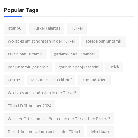
Popular Tags
ıstanbul
Türkei Feiertag
Türkei
Wo ist es am schönsten in der Türkei
görece panjur tamiri
sarnıç panjur tamiri
gaziemir panjur servisi
panjur tamiri gaziemir
gaziemir panjur tamiri
Belek
Çeşme
Mesut Özil - Steckbrief
Kappadokien
Wo ist es am schönsten in der Türkei?
Türkei Frühbucher 2024
Welcher Ort ist am schönsten an der Türkischen Riviera?
Die schönsten Urlaubsorte in der Türkei
Jella Haase