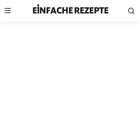
Home
News
Nutzungsbedingungen
Cookie-Richtlinie
Datenschutzbestimmungen
über uns
Firmeninformation