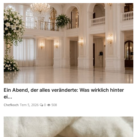
Ein Abend, der alles veränderte: Was wirklich hinter
ei...
Chefkoch
Tem 5, 2026
0
508