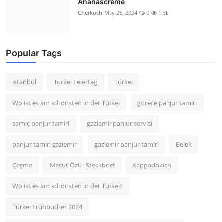
Ananascreme
Chefkoch
May 26, 2024
0
1.3k
Popular Tags
ıstanbul
Türkei Feiertag
Türkei
Wo ist es am schönsten in der Türkei
görece panjur tamiri
sarnıç panjur tamiri
gaziemir panjur servisi
panjur tamiri gaziemir
gaziemir panjur tamiri
Belek
Çeşme
Mesut Özil - Steckbrief
Kappadokien
Wo ist es am schönsten in der Türkei?
Türkei Frühbucher 2024