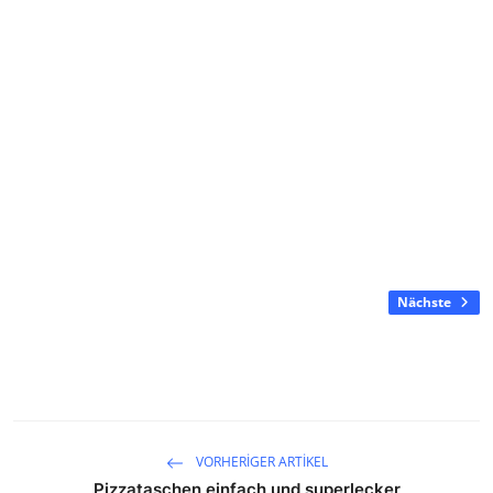
Nächste
VORHERIGER ARTIKEL
Pizzataschen einfach und superlecker