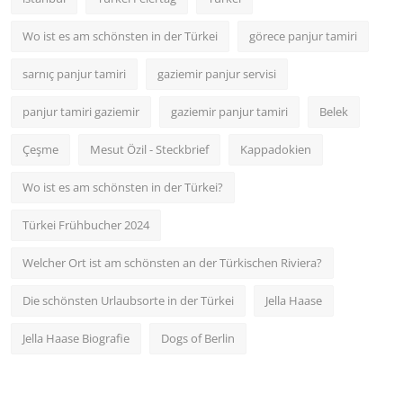
Wo ist es am schönsten in der Türkei
görece panjur tamiri
sarnıç panjur tamiri
gaziemir panjur servisi
panjur tamiri gaziemir
gaziemir panjur tamiri
Belek
Çeşme
Mesut Özil - Steckbrief
Kappadokien
Wo ist es am schönsten in der Türkei?
Türkei Frühbucher 2024
Welcher Ort ist am schönsten an der Türkischen Riviera?
Die schönsten Urlaubsorte in der Türkei
Jella Haase
Jella Haase Biografie
Dogs of Berlin