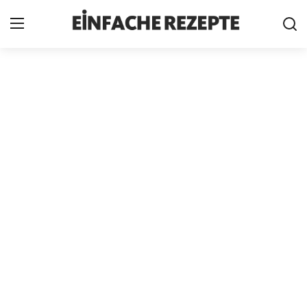
Home
News
Nutzungsbedingungen
Cookie-Richtlinie
Datenschutzbestimmungen
über uns
Firmeninformation